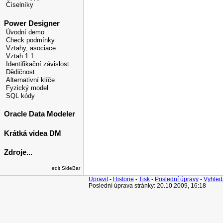
Číselníky
Power Designer
Úvodní demo
Check podmínky
Vztahy, asociace
Vztah 1:1
Identifikační závislost
Dědičnost
Alternativní klíče
Fyzický model
SQL kódy
Oracle Data Modeler
Krátká videa DM
Zdroje...
edit SideBar
Upravit
-
Historie
-
Tisk
-
Poslední úpravy
-
Vyhled
Poslední úprava stránky: 20.10.2009, 16:18