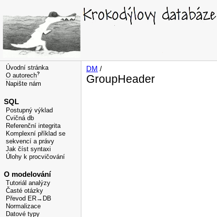
Úvodní stránka
DM
/
?
O autorech
GroupHeader
Napište nám
SQL
Postupný výklad
Cvičná db
Referenční integrita
Komplexní příklad se
sekvencí a právy
Jak číst syntaxi
Úlohy k procvičování
O modelování
Tutoriál analýzy
Časté otázky
Převod ER→DB
Normalizace
Datové typy