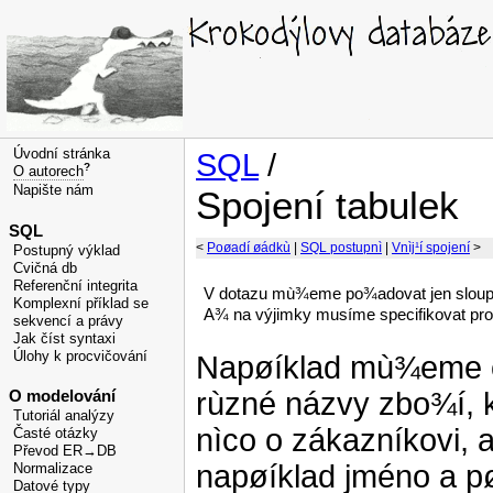
Úvodní stránka
SQL
/
?
O autorech
Napište nám
Spojení tabulek
SQL
<
Poøadí øádkù
|
SQL postupnì
|
Vnìj¹í spojení
>
Postupný výklad
Cvičná db
Referenční integrita
V dotazu mù¾eme po¾adovat jen sloupce 
Komplexní příklad se
A¾ na výjimky musíme specifikovat prop
sekvencí a právy
Jak číst syntaxi
Úlohy k procvičování
Napøíklad mù¾eme c
rùzné názvy zbo¾í, 
O modelování
Tutoriál analýzy
nìco o zákazníkovi, as
Časté otázky
Převod ER→DB
napøíklad jméno a p
Normalizace
Datové typy