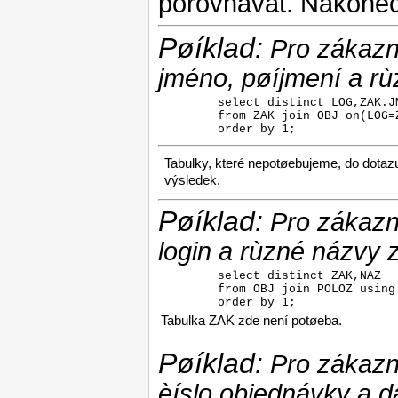
porovnávat. Nakonec
Pøíklad:
Pro zákazník
jméno, pøíjmení a rù
        select distinct LOG,ZAK.JM
        from ZAK join OBJ on(LOG=
        order by 1;
Tabulky, které nepotøebujeme, do dota
výsledek.
Pøíklad:
Pro zákazní
login a rùzné názvy z
        select distinct ZAK,NAZ

        from OBJ join POLOZ using
        order by 1;
Tabulka ZAK zde není potøeba.
Pøíklad:
Pro zákazník
èíslo objednávky a 