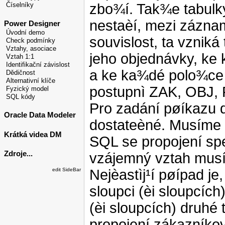
zbo¾í. Tak¾e tabulk
Číselníky
nestaèí, mezi záznam
Power Designer
Úvodní demo
souvislost, ta vznik
Check podmínky
Vztahy, asociace
jeho objednávky, ke 
Vztah 1:1
Identifikační závislost
a ke ka¾dé polo¾ce p
Dědičnost
Alternativní klíče
postupnì ZAK, OBJ
Fyzický model
SQL kódy
Pro zadání pøíkazu 
Oracle Data Modeler
dostateèné. Musíme ur
Krátká videa DM
SQL se propojení spe
Zdroje...
vzájemný vztah musí 
Nejèastìj¹í pøípad j
edit SideBar
sloupci (èi sloupcíc
(èi sloupcích) druhé
propojení zákazníko