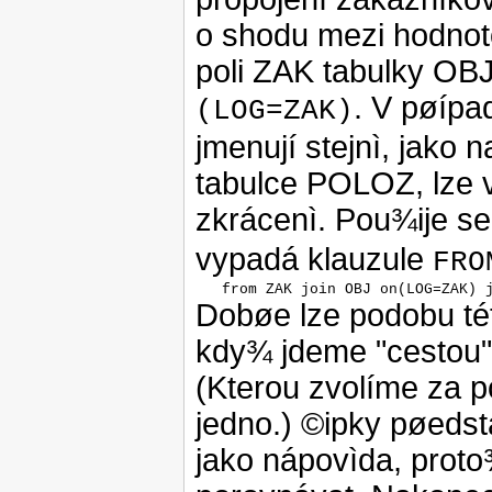
o shodu mezi hodnot
poli ZAK tabulky OB
. V pøípa
(LOG=ZAK)
jmenují stejnì, jako
tabulce POLOZ, lze 
zkrácenì. Pou¾ije se 
vypadá klauzule
FRO
   from ZAK join OBJ on(LOG=ZAK) 
Dobøe lze podobu tét
kdy¾ jdeme "cestou"
(Kterou zvolíme za p
jedno.) ©ipky pøedst
jako nápovìda, proto¾