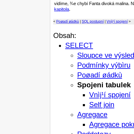
vidíme, ¾e chybí Fanta divoká malina. Ni
kapitola
.
<
Poøadí øádkù
|
SQL postupnì
|
Vnìj¹í spojení
>
Obsah:
SELECT
Sloupce ve výsle
Podmínky výbìru
Poøadí øádkù
Spojeni tabulek
Vnìj¹í spojení
Self join
Agregace
Agregace pok