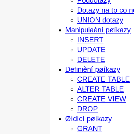
Poddotazy
Dotazy na to co n
UNION dotazy
Manipulaèní pøíkazy
INSERT
UPDATE
DELETE
Definièní pøíkazy
CREATE TABLE
ALTER TABLE
CREATE VIEW
DROP
Øídící pøíkazy
GRANT